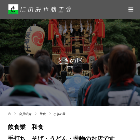
ときの屋
飲食
会員紹介
飲食
ときの屋
飲食業 和食
手打ち そば・うどん・丼物のお店です。