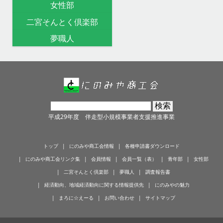
女性部
二宮そんとく倶楽部
夢職人
平成29年度 伴走型小規模事業者支援推進事業
トップ
にのみや商工会情報
各種申請書ダウンロード
にのみや商工会リンク集
会員情報
会員一覧（表）
青年部
女性部
二宮そんとく倶楽部
夢職人
調査報告書
経済動向、地域経済動向に関する情報提供先
にのみやの魅力
まろに☆えーる
お問い合わせ
サイトマップ